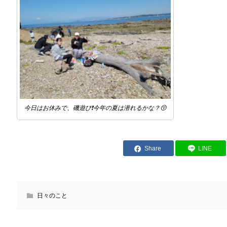
今日はお休みで、磯遊び❗今年の夏は潜れるかな？😚
Share
LINE
日々のこと