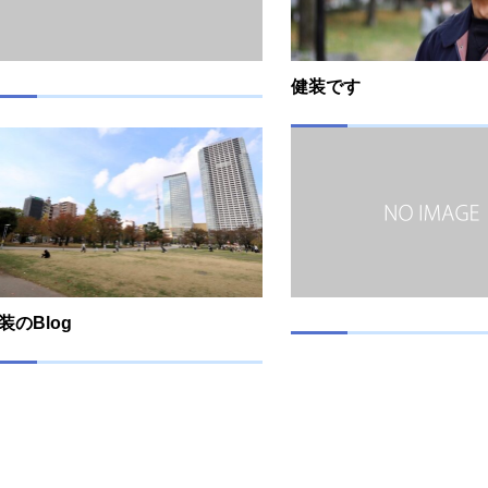
健装です
装のBlog